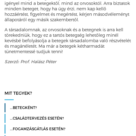
igényel mind a betegektől, mind az orvosoktól. Arra biztatok
minden beteget, hogy ha úgy érzi, nem kap kellő
hozzáértést, figyelmet és megértést, kérjen másodvéleményt
állapotáról egy másik szakembertől.
A társadalomnak, az orvosoknak és a betegnek is arra kell
törekedniük, hogy ez a tartós betegség lehetőleg minél
kevésbé befolyásolja a betegek társadalomba való részvételét
és magánéletét. Ma már a betegek kétharmadát
tünetmentessé tudjuk tenni!
Szerző: Prof. Halász Péter
MIT TEGYEK?
...BETEGKÉNT?
...CSALÁDTERVEZÉS ESETÉN?
...FOGAMZÁSGÁTLÁS ESETÉN?