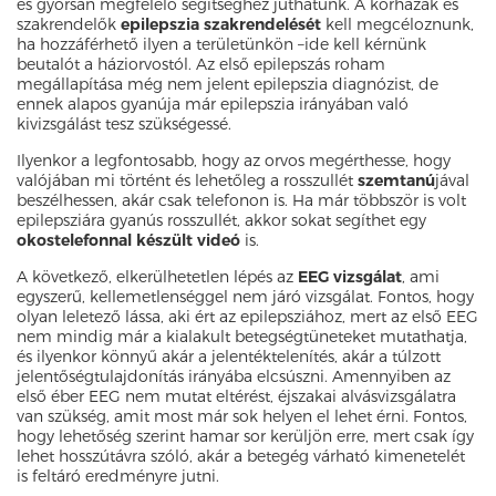
és gyorsan megfelelő segítséghez juthatunk. A kórházak és
szakrendelők
epilepszia szakrendelését
kell megcéloznunk,
ha hozzáférhető ilyen a területünkön –ide kell kérnünk
beutalót a háziorvostól. Az első epilepszás roham
megállapítása még nem jelent epilepszia diagnózist, de
ennek alapos gyanúja már epilepszia irányában való
kivizsgálást tesz szükségessé.
Ilyenkor a legfontosabb, hogy az orvos megérthesse, hogy
valójában mi történt és lehetőleg a rosszullét
szemtanú
jával
beszélhessen, akár csak telefonon is. Ha már többször is volt
epilepsziára gyanús rosszullét, akkor sokat segíthet egy
okostelefonnal készült videó
is.
A következő, elkerülhetetlen lépés az
EEG vizsgálat
, ami
egyszerű, kellemetlenséggel nem járó vizsgálat. Fontos, hogy
olyan leletező lássa, aki ért az epilepsziához, mert az első EEG
nem mindig már a kialakult betegségtüneteket mutathatja,
és ilyenkor könnyű akár a jelentéktelenítés, akár a túlzott
jelentőségtulajdonítás irányába elcsúszni. Amennyiben az
első éber EEG nem mutat eltérést, éjszakai alvásvizsgálatra
van szükség, amit most már sok helyen el lehet érni. Fontos,
hogy lehetőség szerint hamar sor kerüljön erre, mert csak így
lehet hosszútávra szóló, akár a betegég várható kimenetelét
is feltáró eredményre jutni.