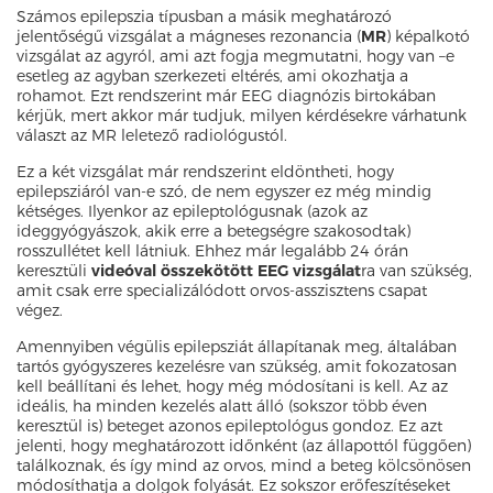
Számos epilepszia típusban a másik meghatározó
jelentőségű vizsgálat a mágneses rezonancia (
MR
) képalkotó
vizsgálat az agyról, ami azt fogja megmutatni, hogy van –e
esetleg az agyban szerkezeti eltérés, ami okozhatja a
rohamot. Ezt rendszerint már EEG diagnózis birtokában
kérjük, mert akkor már tudjuk, milyen kérdésekre várhatunk
választ az MR leletező radiológustól.
Ez a két vizsgálat már rendszerint eldöntheti, hogy
epilepsziáról van-e szó, de nem egyszer ez még mindig
kétséges. Ilyenkor az epileptológusnak (azok az
ideggyógyászok, akik erre a betegségre szakosodtak)
rosszullétet kell látniuk. Ehhez már legalább 24 órán
keresztüli
videóval összekötött EEG vizsgálat
ra van szükség,
amit csak erre specializálódott orvos-asszisztens csapat
végez.
Amennyiben végülis epilepsziát állapítanak meg, általában
tartós gyógyszeres kezelésre van szükség, amit fokozatosan
kell beállítani és lehet, hogy még módosítani is kell. Az az
ideális, ha minden kezelés alatt álló (sokszor több éven
keresztül is) beteget azonos epileptológus gondoz. Ez azt
jelenti, hogy meghatározott időnként (az állapottól függően)
találkoznak, és így mind az orvos, mind a beteg kölcsönösen
módosíthatja a dolgok folyását. Ez sokszor erőfeszítéseket