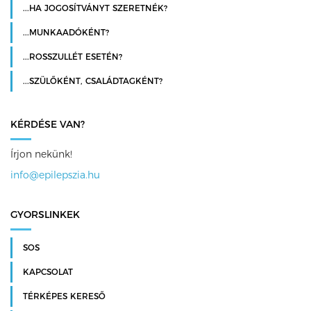
...HA JOGOSÍTVÁNYT SZERETNÉK?
...MUNKAADÓKÉNT?
...ROSSZULLÉT ESETÉN?
...SZÜLŐKÉNT, CSALÁDTAGKÉNT?
KÉRDÉSE VAN?
Írjon nekünk!
info@epilepszia.hu
GYORSLINKEK
SOS
KAPCSOLAT
TÉRKÉPES KERESŐ