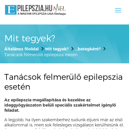
Toggl
navig
Mit tegyek?
Általános főoldal
Mit tegyek?
...betegként?
Tanácsok felmerülő epilepszia esetén
Tanácsok felmerülő epilepszia
esetén
Az epilepszia megállapítása és kezelése az
ideggyógyászaton belüli speciális szakértelmet igénylő
feladat.
A legjobb, ha ilyen szakemberhez tudunk eljutni már az első
alkalommal is, mert sok felesleges vizsgálatot kerülhetünk el,