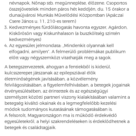
névnapok, Nőnap stb. megünneplése, élőzene. Csoportos
összejövetelek minden páros hét keddjén, du. 15 órakor a
dunaújvárosi Munkás Művelődési Központban (Apáczai
Csere János u. 11, 210-es terem)
Kedvezményes fürdőlátogatás havonta egyszer, Agárdon,
Kiskőrösön vagy Kiskunhalason (a buszköltség szintén
kedvezményes)
Az egyesület jelmondata: „Mindenkit olyannak kell
elfogadni, amilyen”. A felmerülő problémákat publikum
előtt vagy négyszemközt vitathatják meg a tagok.
A betegszervezetek, ahogyan a fentiekből is kiderül,
kulcsszerepet játszanak az epilepsziával élők
életminőségének javításában, a közvélemény
felvilágosításában, a figyelemfelhívásban, a betegek jogainak
érvényesülésében, az érintettek és az egészségügyi
személyzet közötti partneri viszony kialakításában valamint a
betegség kiváltó okainak és a legmegfelelőbb kezelési
módok tudományos kutatásának támogatásában is.
A felsorolt, Magyarországon ma is működő érdekvédő
egyesületekről, a helyi szakrendeléseken is érdeklődhetnek a
betegek és családtagjaik.