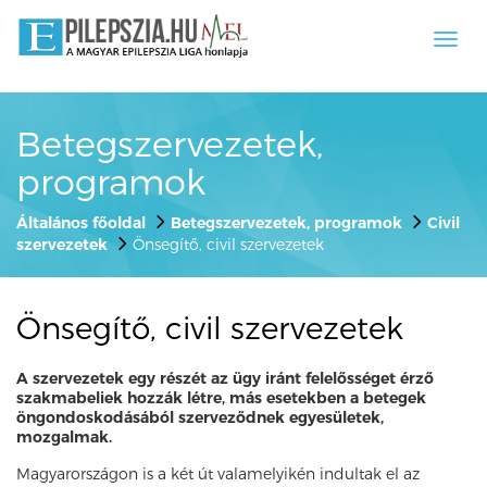
Toggl
navig
Betegszervezetek,
programok
Általános főoldal
Betegszervezetek, programok
Civil
szervezetek
Önsegítő, civil szervezetek
Önsegítő, civil szervezetek
A szervezetek egy részét az ügy iránt felelősséget érző
szakmabeliek hozzák létre, más esetekben a betegek
öngondoskodásából szerveződnek egyesületek,
mozgalmak.
Magyarországon is a két út valamelyikén indultak el az