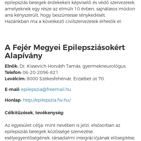
epilepsziás betegek érdekekeit képviselő és védő szervezetek,
amelyeknek egy része az elmúlt 10 évben, sajnálatos módon
arra kényszerült, hogy beszüntesse ténykedését.
Hazánkban ma a következő civilszervezetek érhetők el:
A Fejér Megyei Epilepsziásokért
Alapívány
Elnök:
Dr. Kissevich-Horváth Tamás, gyermekneurológus
Telefon:
06-20-2096-821
Levélcím:
8000 Székesfehérvár, Erzsébet út 70.
E-mail:
epilepszia@freemail.hu
Honlap
:
http://epilepszia.fw.hu/
Célkitűzések, tevékenység:
Az egyesület célja: mint nevében is jelzi, elsősorban az
epilepsziás betegek közösségé szervezése,
esélyegyenlőségének, társadalmi integrációjának elősegítése,