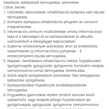
képzésük, átképzésük támogatása, szervezése.
Célok, tervek:
Üdültetés, táboroztatás, rehabilitációs terápiára való eljutás
támogatása.
Komplex epilepszia rehabilitációs program és centrum
megvalósítása.
Információs centrum működtetése, amely információval
látja el a lakosságot és az epilepsziásokat az aktuális
tudnivalókról a betegéggel kapcsolatban.
Szakmai rendezvények szervezése, ahol az érdeklődők,
szakemberek új információhoz juthatnak. – E
rendezvényekre eljutás támogatása.
Nappali –bentlakásos rehabilitációs intézet, foglalkoztató
(gyógylovaglás, gyógyúszás, gyógytorna, konduktív terápia,
szenzomotoros torna) támogatása, létrehozása.
Szülő-segítő szolgáltatások szervezése, házi betegápolás,
bébiszitter szolgáltatás.
Epilepsziásokkal foglalkozók továbbképzésének
támogatása.
Fogyatékos gyermekek részére történő tanórán kívüli
szabadidős, vagy terápiás jellegű foglalkozások (pl.
gyógylovaglás, gyógyúszás, gyógytorna, szenzomotoros