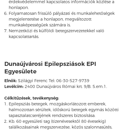
érdekvédelemmel kapcsolatos információk közlése a
honlapon.
Folyamatosan frissülő pályázati és munkalehetőségek
megjelentetése a honlapon, megváltozott
munkaképességűek számára is.
Nemzetközi és külföldi betegszervezetekkel való
kapcsolattartás.
Dunaújvárosi Epilepsziások EPI
Egyesülete
Elnök:
Szilágyi Ferenc Tel: 06-30-527-9739
Levélcím:
2400 Dunaújváros Római krt. 9/B. 5.em.1.
Célkitűzések, tevékenység:
Epilepsziás betegek, mozgáskorlátozott emberek,
halmozottan sérültek, időskorú betegek egymás közötti
tapasztalatcseréjének rendszeres biztosítása.
Kb. 60 egyesületi tag (tizenévesektől 80 évesekig)
találkozásainak megszervezése, közös szalonnasütés,