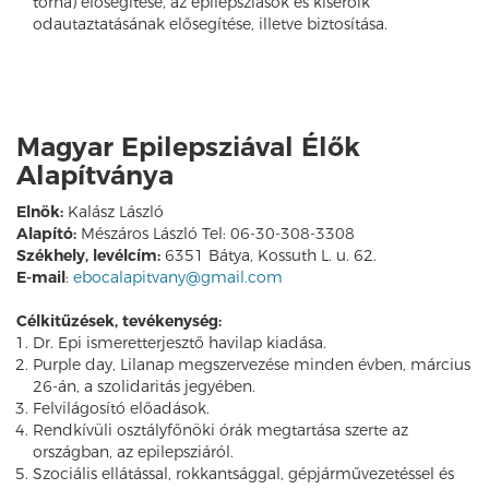
torna) elősegítése, az epilepsziások és kísérőik
odautaztatásának elősegítése, illetve biztosítása.
Magyar Epilepsziával Élők
Alapítványa
Elnök:
Kalász László
Alapító:
Mészáros László Tel: 06-30-308-3308
Székhely, levélcím:
6351 Bátya, Kossuth L. u. 62.
E-mail
:
ebocalapitvany@gmail.com
Célkitűzések, tevékenység:
Dr. Epi ismeretterjesztő havilap kiadása.
Purple day, Lilanap megszervezése minden évben, március
26-án, a szolidaritás jegyében.
Felvilágosító előadások.
Rendkívüli osztályfőnöki órák megtartása szerte az
országban, az epilepsziáról.
Szociális ellátással, rokkantsággal, gépjárművezetéssel és