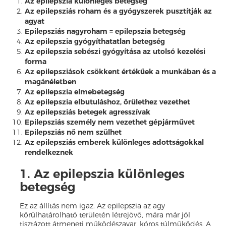
Az epilepszia különleges betegség
Az epilepsziás roham és a gyógyszerek pusztítják az
agyat
Epilepsziás nagyroham = epilepszia betegség
Az epilepszia gyógyíthatatlan betegség
Az epilepszia sebészi gyógyítása az utolsó kezelési
forma
Az epilepsziások csökkent értékűek a munkában és a
magánéletben
Az epilepszia elmebetegség
Az epilepszia elbutuláshoz, őrülethez vezethet
Az epilepsziás betegek agresszívak
Epilepsziás személy nem vezethet gépjárművet
Epilepsziás nő nem szülhet
Az epilepsziás emberek különleges adottságokkal
rendelkeznek
1. Az epilepszia különleges
betegség
Ez az állítás nem igaz. Az epilepszia az agy
körülhatárolható területén létrejövő, mára már jól
tisztázott átmeneti működészavar, kóros túlműködés. A