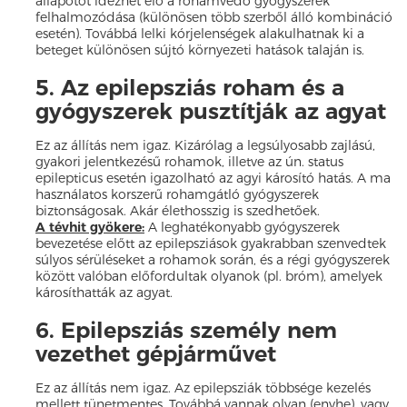
állapotot idézhet elő a rohamvédő gyógyszerek
felhalmozódása (különösen több szerből álló kombináció
esetén). Továbbá lelki kórjelenségek alakulhatnak ki a
beteget különösen sújtó környezeti hatások talaján is.
5. Az epilepsziás roham és a
gyógyszerek pusztítják az agyat
Ez az állítás nem igaz. Kizárólag a legsúlyosabb zajlású,
gyakori jelentkezésű rohamok, illetve az ún. status
epilepticus esetén igazolható az agyi károsító hatás. A ma
használatos korszerű rohamgátló gyógyszerek
biztonságosak. Akár élethosszig is szedhetőek.
A tévhit gyökere:
A leghatékonyabb gyógyszerek
bevezetése előtt az epilepsziások gyakrabban szenvedtek
súlyos sérüléseket a rohamok során, és a régi gyógyszerek
között valóban előfordultak olyanok (pl. bróm), amelyek
károsíthatták az agyat.
6. Epilepsziás személy nem
vezethet gépjárművet
Ez az állítás nem igaz. Az epilepsziák többsége kezelés
mellett tünetmentes. Továbbá vannak olyan (enyhe), vagy