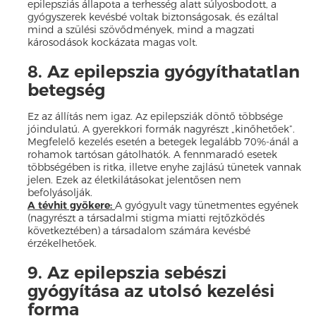
epilepsziás állapota a terhesség alatt súlyosbodott, a
gyógyszerek kevésbé voltak biztonságosak, és ezáltal
mind a szülési szövődmények, mind a magzati
károsodások kockázata magas volt.
8. Az epilepszia gyógyíthatatlan
betegség
Ez az állítás nem igaz. Az epilepsziák döntő többsége
jóindulatú. A gyerekkori formák nagyrészt „kinőhetőek”.
Megfelelő kezelés esetén a betegek legalább 70%-ánál a
rohamok tartósan gátolhatók. A fennmaradó esetek
többségében is ritka, illetve enyhe zajlású tünetek vannak
jelen. Ezek az életkilátásokat jelentősen nem
befolyásolják.
A tévhit gyökere:
A gyógyult vagy tünetmentes egyének
(nagyrészt a társadalmi stigma miatti rejtőzködés
következtében) a társadalom számára kevésbé
érzékelhetőek.
9. Az epilepszia sebészi
gyógyítása az utolsó kezelési
forma