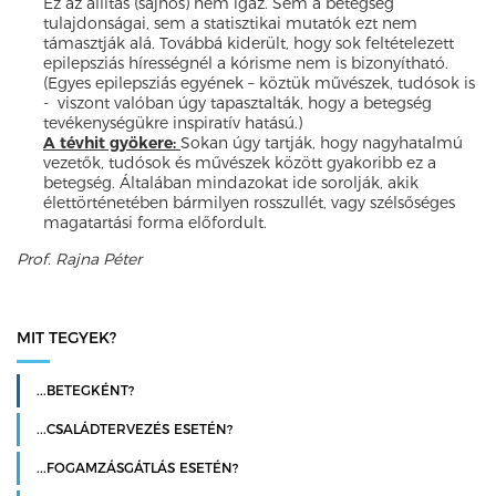
Ez az állítás (sajnos) nem igaz. Sem a betegség
tulajdonságai, sem a statisztikai mutatók ezt nem
támasztják alá. Továbbá kiderült, hogy sok feltételezett
epilepsziás hírességnél a kórisme nem is bizonyítható.
(Egyes epilepsziás egyének – köztük művészek, tudósok is
- viszont valóban úgy tapasztalták, hogy a betegség
tevékenységükre inspiratív hatású.)
A tévhit gyökere:
Sokan úgy tartják, hogy nagyhatalmú
vezetők, tudósok és művészek között gyakoribb ez a
betegség. Általában mindazokat ide sorolják, akik
élettörténetében bármilyen rosszullét, vagy szélsőséges
magatartási forma előfordult.
Prof. Rajna Péter
MIT TEGYEK?
...BETEGKÉNT?
...CSALÁDTERVEZÉS ESETÉN?
...FOGAMZÁSGÁTLÁS ESETÉN?