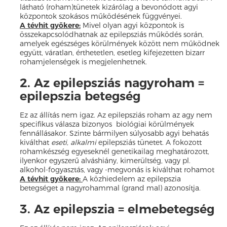
látható (roham)tünetek kizárólag a bevonódott agyi
központok szokásos működésének függvényei.
A tévhit gyökere:
Mivel olyan agyi központok is
összekapcsolódhatnak az epilepsziás működés során,
amelyek egészséges körülmények között nem működnek
együtt, váratlan, érthetetlen, esetleg kifejezetten bizarr
rohamjelenségek is megjelenhetnek.
2. Az epilepsziás nagyroham =
epilepszia betegség
Ez az állítás nem igaz. Az epilepsziás roham az agy nem
specifikus válasza bizonyos biológiai körülmények
fennállásakor. Szinte bármilyen súlyosabb agyi behatás
kiválthat
eseti, alkalmi
epilepsziás tünetet. A fokozott
rohamkészség egyeseknél genetikailag meghatározott,
ilyenkor egyszerű alváshiány, kimerültség, vagy pl.
alkohol-fogyasztás, vagy -megvonás is kiválthat rohamot
A tévhit gyökere:
A közhiedelem az epilepszia
betegséget a nagyrohammal (grand mal) azonosítja.
3. Az epilepszia = elmebetegség