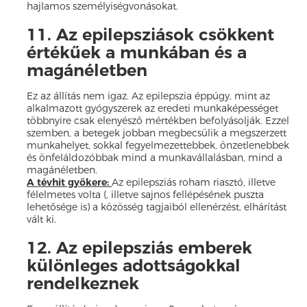
hajlamos személyiségvonásokat.
11. Az epilepsziások csökkent
értékűek a munkában és a
magánéletben
Ez az állítás nem igaz. Az epilepszia éppúgy, mint az
alkalmazott gyógyszerek az eredeti munkaképességet
többnyire csak elenyésző mértékben befolyásolják. Ezzel
szemben, a betegek jobban megbecsülik a megszerzett
munkahelyet, sokkal fegyelmezettebbek, önzetlenebbek
és önfeláldozóbbak mind a munkavállalásban, mind a
magánéletben.
A tévhit gyökere:
Az epilepsziás roham riasztó, illetve
félelmetes volta (, illetve sajnos fellépésének puszta
lehetősége is) a közösség tagjaiból ellenérzést, elhárítást
vált ki.
12. Az epilepsziás emberek
különleges adottságokkal
rendelkeznek