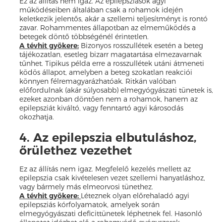
Ez az állítás nem igaz. Az epilepsziások agyi
működéseiben általában csak a rohamok idején
keletkezik jelentős, akár a szellemi teljesítményt is rontó
zavar. Rohammentes állapotban az elmeműködés a
betegek döntő többségénél érintetlen.
A tévhit gyökere:
Bizonyos rosszullétek esetén a beteg
tájékozatlan, esetleg bizarr magatartása elmezavarnak
tűnhet. Tipikus példa erre a rosszullétek utáni átmeneti
ködös állapot, amelyben a beteg szokatlan reakciói
könnyen félremagyarázhatóak. Ritkán valóban
előfordulnak (akár súlyosabb) elmegyógyászati tünetek is,
ezeket azonban döntően nem a rohamok, hanem az
epilepsziát kiváltó, vagy fenntartó agyi károsodás
okozhatja.
4. Az epilepszia elbutuláshoz,
őrülethez vezethet
Ez az állítás nem igaz. Megfelelő kezelés mellett az
epilepszia csak kivételesen vezet szellemi hanyatláshoz,
vagy bármely más elmeorvosi tünethez.
A tévhit gyökere:
Léteznek olyan előrehaladó agyi
epilepsziás kórfolyamatok, amelyek során
elmegyógyászati deficittünetek léphetnek fel. Hasonló