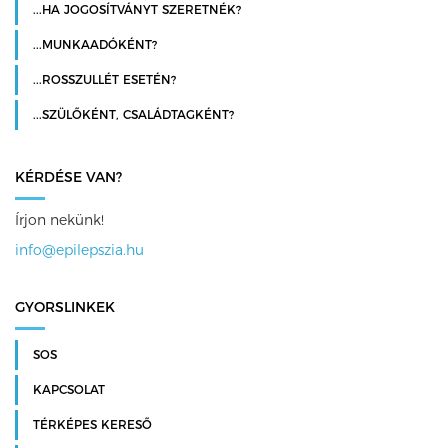
...HA JOGOSÍTVÁNYT SZERETNÉK?
...MUNKAADÓKÉNT?
...ROSSZULLÉT ESETÉN?
...SZÜLŐKÉNT, CSALÁDTAGKÉNT?
KÉRDÉSE VAN?
Írjon nekünk!
info@epilepszia.hu
GYORSLINKEK
SOS
KAPCSOLAT
TÉRKÉPES KERESŐ