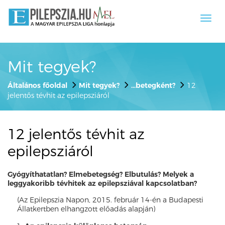
Toggl
navig
Mit tegyek?
Általános főoldal
Mit tegyek?
...betegként?
12
jelentős tévhit az epilepsziáról
12 jelentős tévhit az
epilepsziáról
Gyógyíthatatlan? Elmebetegség? Elbutulás? Melyek a
leggyakoribb tévhitek az epilepsziával kapcsolatban?
(Az Epilepszia Napon, 2015. február 14-én a Budapesti
Állatkertben elhangzott előadás alapján)