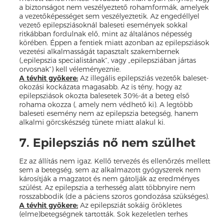
a biztonságot nem veszélyeztető rohamformák, amelyek
a vezetőképességet sem veszélyeztetik. Az engedéllyel
vezető epilepsziásoknál baleseti események sokkal
ritkábban fordulnak elő, mint az általános népesség
körében. Éppen a fentiek miatt azonban az epilepsziások
vezetési alkalmasságát tapasztalt szakembernek
(„epilepszia specialistának”, vagy „epilepsziában jártas
orvosnak”) kell véleményeznie.
A tévhit gyökere:
Az illegális epilepsziás vezetők baleset-
okozási kockázata magasabb. Az is tény, hogy az
epilepsziások okozta balesetek 30%-át a beteg első
rohama okozza (, amely nem védhető ki). A legtöbb
baleseti esemény nem az epilepszia betegség, hanem
alkalmi görcskészség tünete miatt alakul ki.
7. Epilepsziás nő nem szülhet
Ez az állítás nem igaz. Kellő tervezés és ellenőrzés mellett
sem a betegség, sem az alkalmazott gyógyszerek nem
károsítják a magzatot és nem gátolják az eredményes
szülést. Az epilepszia a terhesség alatt többnyire nem
rosszabbodik (de a páciens szoros gondozása szükséges).
A tévhit gyökere:
Az epilepsziát sokáig örökletes
(elme)betegségnek tartották. Sok kezeletlen terhes