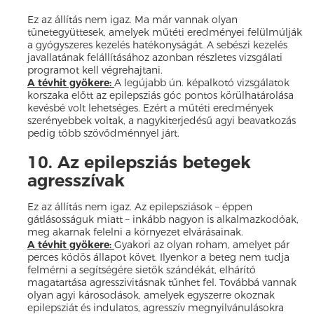
Ez az állítás nem igaz. Ma már vannak olyan
tünetegyüttesek, amelyek műtéti eredményei felülmúlják
a gyógyszeres kezelés hatékonyságát. A sebészi kezelés
javallatának felállításához azonban részletes vizsgálati
programot kell végrehajtani.
A tévhit gyökere:
A legújabb ún. képalkotó vizsgálatok
korszaka előtt az epilepsziás góc pontos körülhatárolása
kevésbé volt lehetséges. Ezért a műtéti eredmények
szerényebbek voltak, a nagykiterjedésű agyi beavatkozás
pedig több szövődménnyel járt.
10. Az epilepsziás betegek
agresszívak
Ez az állítás nem igaz. Az epilepsziások – éppen
gátlásosságuk miatt – inkább nagyon is alkalmazkodóak,
meg akarnak felelni a környezet elvárásainak.
A tévhit gyökere:
Gyakori az olyan roham, amelyet pár
perces ködös állapot követ. Ilyenkor a beteg nem tudja
felmérni a segítségére sietők szándékát, elhárító
magatartása agresszivitásnak tűnhet fel. Továbbá vannak
olyan agyi károsodások, amelyek egyszerre okoznak
epilepsziát és indulatos, agresszív megnyilvánulásokra