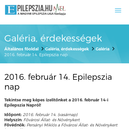
Toggl
navig
Galéria, érdekességek
Általános főoldal
Galéria, érdekességek
Galéria
2016. február 14. Epilepszia nap
2016. február 14. Epilepszia
nap
Tekintse meg képes ízelítőnket a 2016. február 14-i
Epilepszia Napról!
Időpont:
2016. február 14. (vasárnap)
Helyszín:
Fővárosi Állat- és Növénykert
Fővédnök:
Persányi Miklós a Fővárosi Állat- és Növénykert