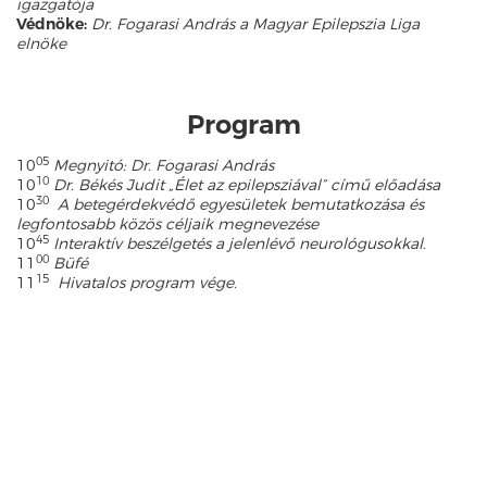
igazgatója
Védnöke:
Dr. Fogarasi András a Magyar Epilepszia Liga
elnöke
Program
05
10
Megnyitó: Dr. Fogarasi András
10
10
Dr. Békés Judit „Élet az epilepsziával” című előadása
30
10
A betegérdekvédő egyesületek bemutatkozása és
legfontosabb közös céljaik megnevezése
45
10
Interaktív beszélgetés a jelenlévő neurológusokkal.
00
11
Büfé
15
11
Hivatalos program vége.