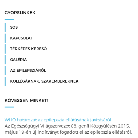
GYORSLINKEK
SOS
KAPCSOLAT
TÉRKÉPES KERESŐ
GALÉRIA
AZ EPILEPSZIÁRÓL
KOLLÉGÁKNAK, SZAKEMBEREKNEK
KÖVESSEN MINKET!
WHO határozat az epilepszia ellátásának javításáról
Az Egészségügyi Világszervezet 68. genfi Közgyűlésén 2015.
május 19-én új indítványt fogadott el az epilepszia ellátásról.