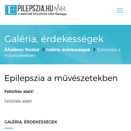
Toggl
navig
Galéria, érdekességek
Általános főoldal
Galéria, érdekességek
Epilepszia a
művészetekben
Epilepszia a művészetekben
Feltöltés alatt!
Feltöltés alatt!
GALÉRIA, ÉRDEKESSÉGEK