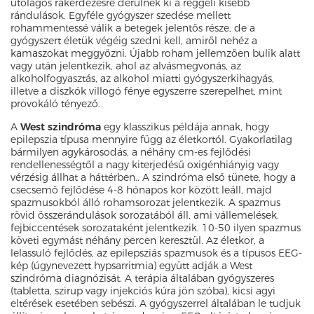
utólagos rákérdezésre derülnek ki a reggeli kisebb
rándulások. Egyféle gyógyszer szedése mellett
rohammentessé válik a betegek jelentős része, de a
gyógyszert életük végéig szedni kell, amiről nehéz a
kamaszokat meggyőzni. Újabb roham jellemzően bulik alatt
vagy után jelentkezik, ahol az alvásmegvonás, az
alkoholfogyasztás, az alkohol miatti gyógyszerkihagyás,
illetve a diszkók villogó fénye egyszerre szerepelhet, mint
provokáló tényező.
A
West szindróma
egy klasszikus példája annak, hogy
epilepszia típusa mennyire függ az életkortól. Gyakorlatilag
bármilyen agykárosodás, a néhány cm-es fejlődési
rendellenességtől a nagy kiterjedésű oxigénhiányig vagy
vérzésig állhat a háttérben.. A szindróma első tünete, hogy a
csecsemő fejlődése 4-8 hónapos kor között leáll, majd
spazmusokból álló rohamsorozat jelentkezik. A spazmus
rövid összerándulások sorozatából áll, ami vállemelések,
fejbiccentések sorozataként jelentkezik. 10-50 ilyen spazmus
követi egymást néhány percen keresztül. Az életkor, a
lelassuló fejlődés, az epilepsziás spazmusok és a típusos EEG-
kép (úgynevezett hypsarritmia) együtt adják a West
szindróma diagnózisát. A terápia általában gyógyszeres
(tabletta, szirup vagy injekciós kúra jön szóba), kicsi agyi
eltérések esetében sebészi. A gyógyszerrel általában le tudjuk