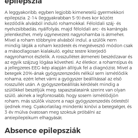
epilepszia
A leggyakoribb, egyben legjobb kimenetelű gyermekkori
epilepszia. 2-14 (leggyakrabban 5-9) éves kor között
kezdődik alvásból induló rohamokkal. Féloldali száj- és
nyelvzsibbadás, nyálfolyás, majd féloldali arc- és karrángás
jelentkezhet, mely úgynevezett nagyrohamba is átmehet.
Mivel a roham többnyire alvásból indul, a szülők nem
mindig látják a roham kezdetét és megtévesztő módon csak
a másodlagosan kialakuló, egész testre kiterjedő
nagyrohamot észlelik. A rosszullétet átmeneti beszédzavar és
az egyik szájzug lógása követheti. Az életkor, a rohamtípus és
a jellegzetes EEG-kép alapján állítjuk fel a diagnózist. Mivel a
betegek 20%-ának gyógyszerszedés nélkül sem ismétlődik
rohama, ezért lehet várni a gyógyszer beállítással az első
rosszullét után. A gyógyszerbeállítás kérdését mindig a
szülőkkel beszéljük meg: tapasztalataink szerint van olyan
szülő, akinek a legfontosabb, hogy sosem ismétlődjön
roham; más szülők viszont a napi gyógyszerszedés ötletétől
ijednek meg. Gyakorlatilag mindenki kinövi a betegséget, és
3 év múlva óvatosan meg szoktuk próbálni az
antiepileptikum elhagyását.
Absence epilepsziák