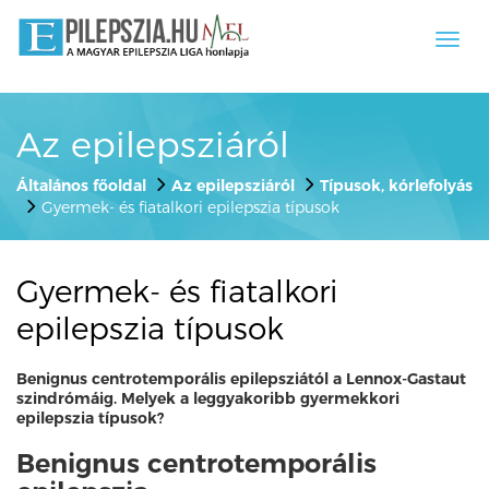
Toggl
navig
Az epilepsziáról
Általános főoldal
Az epilepsziáról
Típusok, kórlefolyás
Gyermek- és fiatalkori epilepszia típusok
Gyermek- és fiatalkori
epilepszia típusok
Benignus centrotemporális epilepsziától a Lennox-Gastaut
szindrómáig. Melyek a leggyakoribb gyermekkori
epilepszia típusok?
Benignus centrotemporális