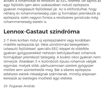
állítani a rohamokat és rendezni az EEG-eltérést, de sajnos az
agyi fejlődés igen aktív szakaszában induló epilepszia
gyakran meglassult fejlődéssel jár. Az is előfordulhat, hogy
néhány év rohammentesség után új formában jelentkezik az
epilepszia, ezért nagyon fontos a rendszeres gondozás még
rohammentesség esetén is.
Lennox-Gastaut szindróma
2-7 éves korban indul új epilepsziaként vagy korábban
másféle epilepsziás (pl. West szindrómás) betegekben.
Lelassuló fejlődéssel, speciális EEG-képpel és többféle,
gyakran gyógyszerekkel nehezen befolyásolható rohamok
formájában jelentkező betegség. A kiváltó okot gyakran nem
ismerjük. Általában 3-4 különböző típusú rohamok váltják
egymást, melyek több, párhuzamosan szedett gyógyszer
mellett sem szűntethetők meg. Bár a sikeres epilepszia
sebészeti esetek ritkaságnak számítanak, mindig alaposan
keressük az esetleges műthető agyi eltérést.
Dr. Fogarasi András