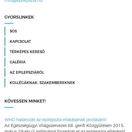
info@epilepszia.hu
GYORSLINKEK
SOS
KAPCSOLAT
TÉRKÉPES KERESŐ
GALÉRIA
AZ EPILEPSZIÁRÓL
KOLLÉGÁKNAK, SZAKEMBEREKNEK
KÖVESSEN MINKET!
WHO határozat az epilepszia ellátásának javításáról
Az Egészségügyi Világszervezet 68. genfi Közgyűlésén 2015.
május 19-én új indítványt fogadott el az epilepszia ellátásról.