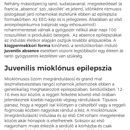
Néhány másodpercig tartó, tudatzavarral, megrekedéssel (a
francia „absence” szó „távollét”-et jelent), időnként ritmusos
pislogással járó rohamokat észlelünk ebben az epilepszia
formakörben. Az EEG-kép itt is jellegzetes. Általában az első
antiepileptikumra (valproát vagy ethosuximid)
rohammentessé válnak a gyógyszer nélkül akár napi 100
rosszullétet is produkáló betegek. Az absence epilepsziákat
az indulási életkor alapján osztjuk további altípusokba. A
kisgyermekkori forma
kinőhető, a serdülőkorban induló
juvenilis absence
esetében viszont legtöbbször egy életen át
tartó gyógyszeres kezelésre van szükség.
Juvenilis mioklónus epilepszia
Mioklónusos (izom megrándulásos) és grand mal
(eszméletvesztéses rángó) rohamok jellemzőek ebben a
genetikailag meghatározott epilepsziában. Serdülőkben, 12-
16 éves kor között, a reggeli felkelést követő első órában
jelentkeznek kisebb-nagyobb végtag-rándulások. Típusos
panasz, hogy a reggeli ital kilöttyen a csészéből vagy a reggeli
fogmosás közben nagyokat rándul a kéz. A mioklónusok
(megrándulások) indulása és az első GM roham megjelenése
között akár hónapok is eltelhetnek. Sokszor az első
nagyroham miatt érkezik a serdülő a kórházba és csak