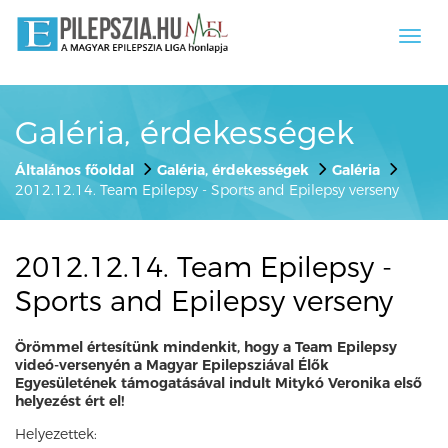
Toggl
navig
Galéria, érdekességek
Általános főoldal
Galéria, érdekességek
Galéria
2012.12.14. Team Epilepsy - Sports and Epilepsy verseny
2012.12.14. Team Epilepsy -
Sports and Epilepsy verseny
Örömmel értesítünk mindenkit, hogy a Team Epilepsy
videó-versenyén a Magyar Epilepsziával Élők
Egyesületének támogatásával indult Mitykó Veronika első
helyezést ért el!
Helyezettek: