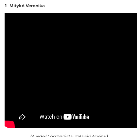
1. Mitykó Veronika
(A videót összevágta: Zalavári Noémi)