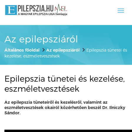
Toggl
navig
Az epilepsziáról
Általános főoldal
Az epilepsziáról
Epilepszia tünetei és
kezelése, eszméletvesztések
Epilepszia tünetei és kezelése,
eszméletvesztések
Az epilepszia tüneteiről és kezelésről, valamint az
eszméletvesztések okairól közérhetően beszél Dr. Ilniczky
Sándor.