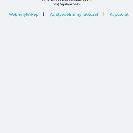
info@epilepszia.hu
Webhelytérkép
Adatvédelmi nyilatkozat
Kapcsolat