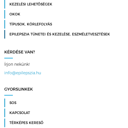
KEZELÉSI LEHETŐSÉGEK
OKOK
TÍPUSOK, KÓRLEFOLYÁS
EPILEPSZIA TÜNETEI ÉS KEZELÉSE, ESZMÉLETVESZTÉSEK
KÉRDÉSE VAN?
Írjon nekünk!
info@epilepszia.hu
GYORSLINKEK
SOS
KAPCSOLAT
TÉRKÉPES KERESŐ