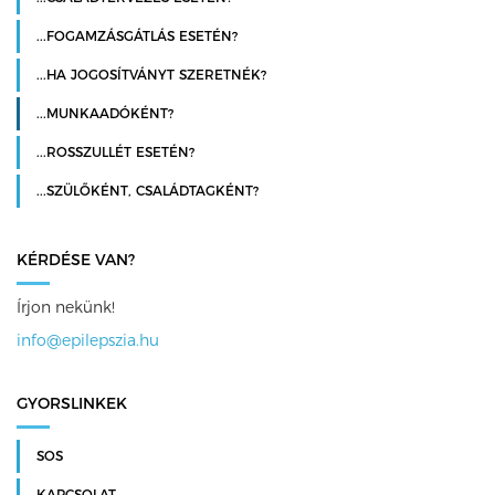
...FOGAMZÁSGÁTLÁS ESETÉN?
...HA JOGOSÍTVÁNYT SZERETNÉK?
...MUNKAADÓKÉNT?
...ROSSZULLÉT ESETÉN?
...SZÜLŐKÉNT, CSALÁDTAGKÉNT?
KÉRDÉSE VAN?
Írjon nekünk!
info@epilepszia.hu
GYORSLINKEK
SOS
KAPCSOLAT