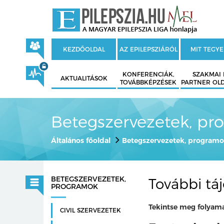
KEZDŐOLDAL
AZ EPILEPSZIÁRÓL
MIT TEGYEK
KONFERENCIÁK,
SZAKMAI 
AKTUALITÁSOK
TOVÁBBKÉPZÉSEK
PARTNER OL
Betegszervezetek, pr
Általános főoldal
Betegszervezetek, program
BETEGSZERVEZETEK,
További tá
PROGRAMOK
Tekintse meg folyama
CIVIL SZERVEZETEK