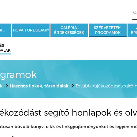
GALÉRIA,
SZERVEZETEK,
...
HOVÁ FORDULJAK?
ÉRDEKESSÉGEK
PROGRAMOK
EPI
ÉS
DALAK
ogramok
ok
Hasznos linkek, társoldalak
További tájékozódást segítő
jékozódást segítő honlapok és o
tosan bővülő könyv, cikk és linkgyűjteményünket és legyen mé