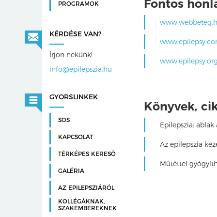
Fontos honl
PROGRAMOK
www.webbeteg.
KÉRDÉSE VAN?
www.epilepsy.c
Írjon nekünk!
www.epilepsy.org
info@epilepszia.hu
GYORSLINKEK
Könyvek, ci
SOS
Epilepszia: ablak 
KAPCSOLAT
Az epilepszia kez
TÉRKÉPES KERESŐ
Műtéttel gyógyíth
GALÉRIA
AZ EPILEPSZIÁRÓL
KOLLÉGÁKNAK,
SZAKEMBEREKNEK