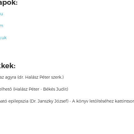
apok:
hu
om
.uk
kkek:
az agyra (dr. Halász Péter szerk.)
elhető (Halász Péter - Békés Judit)
ató epilepszia (Dr. Janszky József) - A könyv letöltéséhez kattints