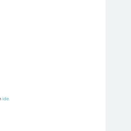
on
ide.