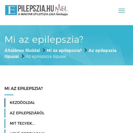
Toggl
navig
Mi az epilepszia?
Általános főoldal
Mi az epilepszia?
Az epilepszia
típusai
Az epilepszia típusai
MI AZ EPILEPSZIA?
KEZDŐOLDAL
AZ EPILEPSZIÁRÓL
MIT TEGYEK...