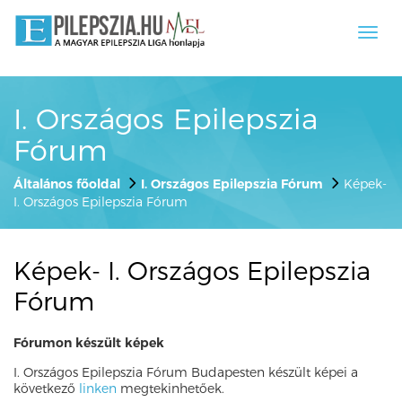
Toggl
navig
I. Országos Epilepszia
Fórum
Általános főoldal
I. Országos Epilepszia Fórum
Képek-
I. Országos Epilepszia Fórum
Képek- I. Országos Epilepszia
Fórum
Fórumon készült képek
I. Országos Epilepszia Fórum Budapesten készült képei a
következő
linken
megtekinhetőek.