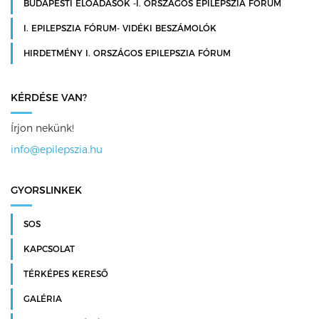
BUDAPESTI ELŐADÁSOK -I. ORSZÁGOS EPILEPSZIA FÓRUM
I. EPILEPSZIA FÓRUM- VIDÉKI BESZÁMOLÓK
HIRDETMÉNY I. ORSZÁGOS EPILEPSZIA FÓRUM
KÉRDÉSE VAN?
Írjon nekünk!
info@epilepszia.hu
GYORSLINKEK
SOS
KAPCSOLAT
TÉRKÉPES KERESŐ
GALÉRIA