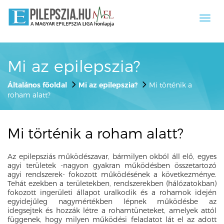
Toggl
navig
Mi az epilepszia?
Általános főoldal
Mi az epilepszia?
Mi történik a
roham alatt?
Mi történik a roham alatt?
Az epilepsziás működészavar, bármilyen okból áll elő, egyes
agyi területek -nagyon gyakran működésben összetartozó
agyi rendszerek- fokozott működésének a következménye.
Tehát ezekben a területekben, rendszerekben (hálózatokban)
fokozott ingerületi állapot uralkodik és a rohamok idején
egyidejűleg nagymértékben lépnek működésbe az
idegsejtek és hozzák létre a rohamtüneteket, amelyek attól
függenek, hogy milyen működési feladatot lát el az adott