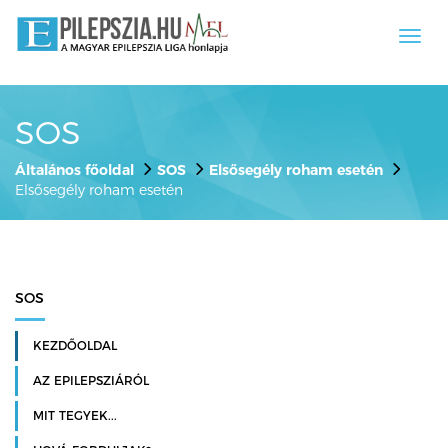
Toggl
navig
SOS
Általános főoldal
SOS
Elsősegély roham esetén
Elsősegély roham esetén
SOS
KEZDŐOLDAL
AZ EPILEPSZIÁRÓL
MIT TEGYEK...