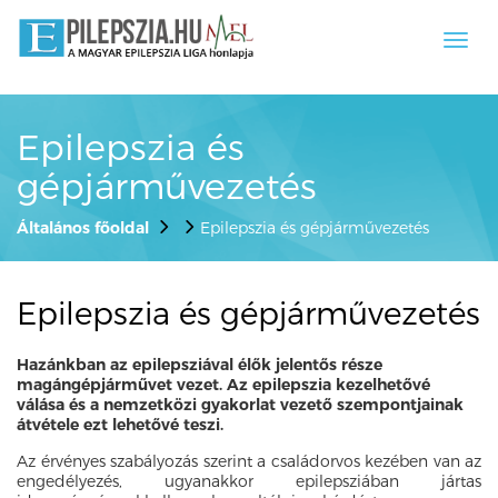
Toggl
navig
Epilepszia és
gépjárművezetés
Általános főoldal
Epilepszia és gépjárművezetés
Epilepszia és gépjárművezetés
Hazánkban az epilepsziával élők jelentős része
magángépjárművet vezet. Az epilepszia kezelhetővé
válása és a nemzetközi gyakorlat vezető szempontjainak
átvétele ezt lehetővé teszi.
Az érvényes szabályozás szerint a családorvos kezében van az
engedélyezés, ugyanakkor epilepsziában jártas