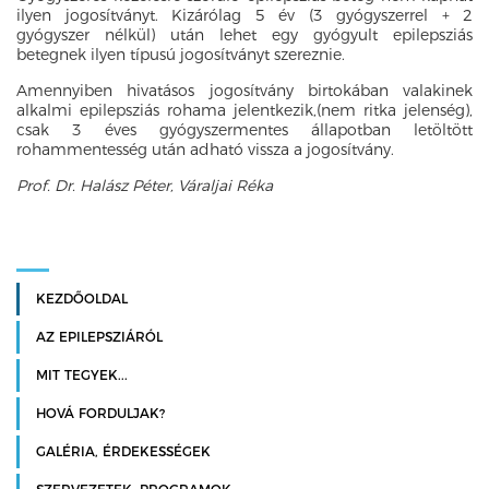
ilyen jogosítványt. Kizárólag 5 év (3 gyógyszerrel + 2
gyógyszer nélkül) után lehet egy gyógyult epilepsziás
betegnek ilyen típusú jogosítványt szereznie.
Amennyiben hivatásos jogosítvány birtokában valakinek
alkalmi epilepsziás rohama jelentkezik,(nem ritka jelenség),
csak 3 éves gyógyszermentes állapotban letöltött
rohammentesség után adható vissza a jogosítvány.
Prof. Dr. Halász Péter, Váraljai Réka
KEZDŐOLDAL
AZ EPILEPSZIÁRÓL
MIT TEGYEK...
HOVÁ FORDULJAK?
GALÉRIA, ÉRDEKESSÉGEK