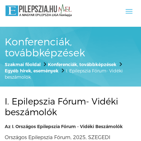
Toggl
navig
Konferenciák,
továbbképzések
Szakmai főoldal
Konferenciák, továbbképzések
Egyéb hírek, események
I. Epilepszia Fórum- Vidéki
beszámolók
I. Epilepszia Fórum- Vidéki
beszámolók
Az I. Országos Epilepszia Fórum - Vidéki Beszámolók
Országos Epilepszia Fórum, 2025, SZEGEDI