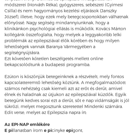
módszerei (Horváth Réka), gyógyszeres, sebészeti (Gyimesi
Csilla) és nem hagyományos kezelési eljárások (Janszky
József), illetve, hogy ezek mely betegcsoportokban válhatnak
előnyössé. Nagy segítség mindannyiunknak, hogy a
klinikánkon psychológiai ellátás is működik. Kovács Márton
kollégánk összefoglalta, hogy melyek a leggyakoribb lelki
problémák az epilepsziával élők körében és hogy milyen
lehetőségek vannak Baranya Vármegyében a
segítségnyújtásra.
Ezt követően kötetlen beszélgetés mellett online
bekapcsolódtunk a budapesti programba.
Ezúton is köszönjük betegeinknek a részvételt, mely fontos
kapcsolatteremtő lehetőség köztünk. A megfogalmazódott
számos nehézség csak kiemeli azt az erőt és derűt, amivel
élnek és haladnak az útjukon az epilepsziával küzdők. Egyik
betegünk kedves sorai ezt a derűt, sőt e nap vidámságát is jól
tükrözi, melyet megosztunk szeretettel Mindenki számára.
Edit verse, melyet az Epilepszia napra írt:
Az EPI-NAP emlékére
E pi
llanatban írom
e pi
cinyke
epi
gont,