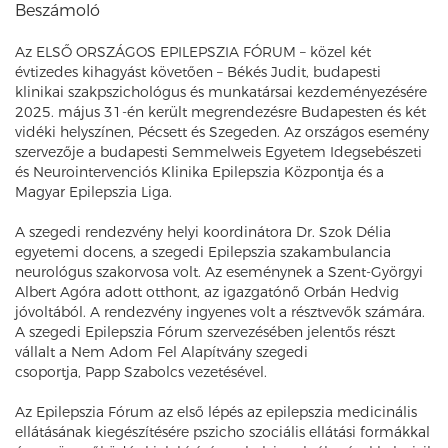
Beszámoló
Az ELSŐ ORSZÁGOS EPILEPSZIA FÓRUM – közel két
évtizedes kihagyást követően – Békés Judit, budapesti
klinikai szakpszichológus és munkatársai kezdeményezésére
2025. május 31-én került megrendezésre Budapesten és két
vidéki helyszínen, Pécsett és Szegeden. Az országos esemény
szervezője a budapesti Semmelweis Egyetem Idegsebészeti
és Neurointervenciós Klinika Epilepszia Központja és a
Magyar Epilepszia Liga.
A szegedi rendezvény helyi koordinátora Dr. Szok Délia
egyetemi docens, a szegedi Epilepszia szakambulancia
neurológus szakorvosa volt. Az eseménynek a Szent-Györgyi
Albert Agóra adott otthont, az igazgatónő Orbán Hedvig
jóvoltából. A rendezvény ingyenes volt a résztvevők számára.
A szegedi Epilepszia Fórum szervezésében jelentős részt
vállalt a Nem Adom Fel Alapítvány szegedi
csoportja, Papp Szabolcs vezetésével.
Az Epilepszia Fórum az első lépés az epilepszia medicinális
ellátásának kiegészítésére pszicho szociális ellátási formákkal