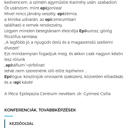
kedvencem, a szintén agyműtött Karinthy után, szabadon.
Őt utánzom, mint
epi
gonista!
Mivel nincs járvány veszély,
epi
démia,
a klinika udvarán, az
epi
centrumban
található e remek rendezvény.
Legyen minden betegtársam életcélja
Epi
kurosz, görög
filozófus tanítása:
„A legfőbb jó a nyugodt derű és a magasrendű szellemi
élvezet!”
Ezt mindannyian fogadjuk meg, és akkor csak nagyon későn
lesz rólunk
„
epi
táfium”=sírfelirat!
tehát nem szeretnénk idő előtt lepihenni …
Epi
lógus: köszönjük orvosaink szakszerű, közvetlen előadását,
és a r
epi
kávét!
A Pécsi Epilepszia Centrum nevében, dr. Gyimesi Csilla
KONFERENCIÁK, TOVÁBBKÉPZÉSEK
KEZDŐOLDAL