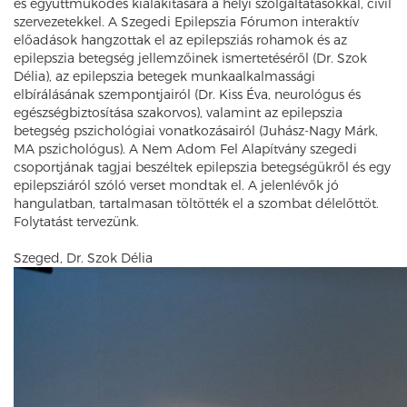
és együttműködés kialakítására a helyi szolgáltatásokkal, civil
szervezetekkel. A Szegedi Epilepszia Fórumon interaktív
előadások hangzottak el az epilepsziás rohamok és az
epilepszia betegség jellemzőinek ismertetéséről (Dr. Szok
Délia), az epilepszia betegek munkaalkalmassági
elbírálásának szempontjairól (Dr. Kiss Éva, neurológus és
egészségbiztosítása szakorvos), valamint az epilepszia
betegség pszichológiai vonatkozásairól (Juhász-Nagy Márk,
MA pszichológus). A Nem Adom Fel Alapítvány szegedi
csoportjának tagjai beszéltek epilepszia betegségükről és egy
epilepsziáról szóló verset mondtak el. A jelenlévők jó
hangulatban, tartalmasan töltötték el a szombat délelőttöt.
Folytatást tervezünk.
Szeged, Dr. Szok Délia