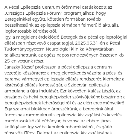
A Pécsi Epilepszia Centrum örömmel csatlakozott az
„Országos Epilepszia Fórum” programjaihoz, hogy
Betegeinkkel együtt, kötetlen formában tovább
beszélhessünk az epilepszia témában felmerülő aktuális,
legfontosabb kérdésekről.
Így, a megjelent érdeklődő Betegek és a pécsi epileptológiai
ellátásban részt vevő csapat tagjai, 2025.05.31-én a Pécsi
Tudományegyetem Neurológiai klinika Könyvtárában
találkozhattunk, az egész napos rendezvényen összesen kb.
25-en vettünk részt.
Janszky József professzor, a pécsi epilepszia centrum
vezetője köszöntette a megjelenteket és vázolta a pécsi és
baranya vármegyei epilepszia ellátás rendszerét, kiemelte a
kistérségi ellátás fontosságát, a Szigetvári epilepszia
ambulancia újra indulását. Ezt követően Kalász László, az
országos és helyi betegképviselet szóvivőjeként beszámolt a
betegképviseletek lehetőségeiről és az elért eredményeikről.
Egy szakmai blokkban átbeszéltünk, a betegeink által
fontosnak tartott aktuális epilepszia kivizsgálási és kezelési
metódusok közül néhányat, bevonva az ebben jártas
kollégákat, így szóba kerültek rohamkiváltó-, és gátló
tényezők (Tényi Dalma), az epilepszia kivizsgálásának