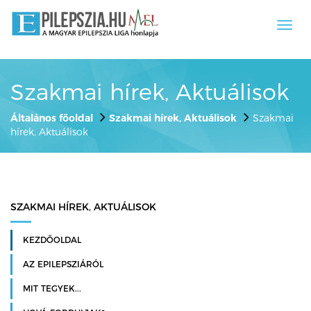
Toggl
navig
Szakmai hírek, Aktuálisok
Általános főoldal
Szakmai hírek, Aktuálisok
Szakmai
hírek, Aktuálisok
SZAKMAI HÍREK, AKTUÁLISOK
KEZDŐOLDAL
AZ EPILEPSZIÁRÓL
MIT TEGYEK...